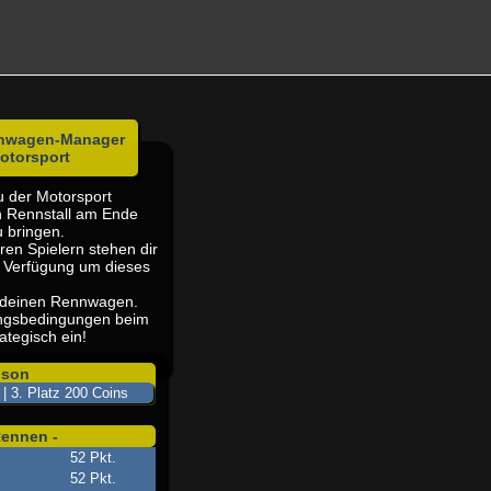
renwagen-Manager
Motorsport
 der Motorsport
in Rennstall am Ende
u bringen.
en Spielern stehen dir
r Verfügung um dieses
e deinen Rennwagen.
fangsbedingungen beim
ategisch ein!
ison
 | 3. Platz 200 Coins
Rennen -
52 Pkt.
52 Pkt.