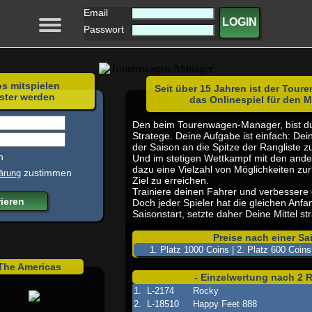
Email
LOGIN
Passwort
os mitspielen
Seit über 15 Jahren ist der Tou
ster werden
das Onlinespiel für den 
Den beim Tourenwagen-Manager, bist du
Stratege. Deine Aufgabe ist einfach: De
der Saison an die Spitze der Rangliste z
n
Und im stetigen Wettkampf mit den ander
dazu eine Vielzahl von Möglichkeiten zu
zustimmen
ärung
Ziel zu erreichen.
Trainiere deinen Fahrer und verbesser
Doch jeder Spieler hat die gleichen An
Saisonstart, setzte daher Deine Mittel str
Preise nach einer Sa
1. Platz 1000 Coins | 2. Platz 600 Coins
 The Americas
- Einzelwertung nach 2 
1.
L-2174
Rocky
2.
L-18510
Happy Feet 888