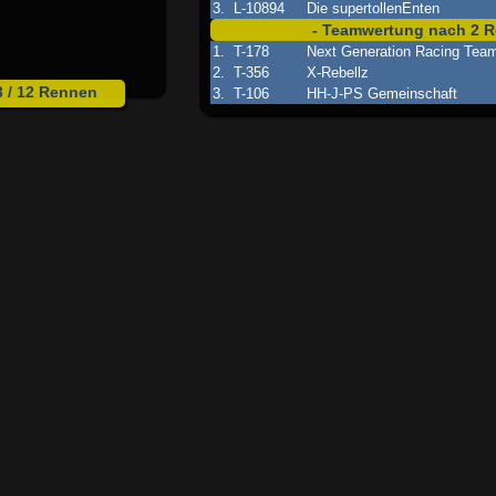
3.
L-10894
Die supertollenEnten
- Teamwertung nach 2 R
1.
T-178
Next Generation Racing Tea
2.
T-356
X-Rebellz
3 / 12 Rennen
3.
T-106
HH-J-PS Gemeinschaft