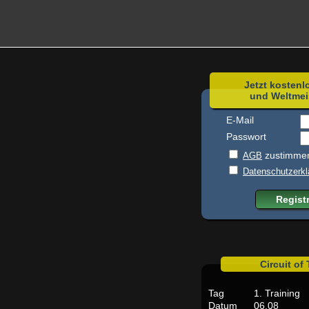
Jetzt kostenl
und Weltmei
E-Mail
Passwort
zustimme
AGB
Datenschutzerkl
Circuit of
Tag
1. Training
Datum
06.08